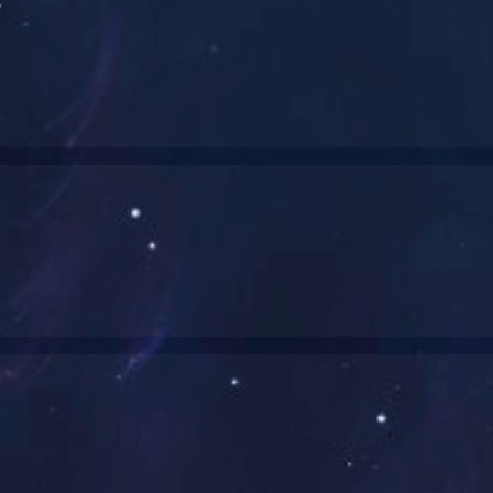
原甲酸三乙酯含量(%) ≥
乙醇含量(%) ≤
甲酸乙酯含量(%) ≤
水分(%) ≤
游离酸(以甲酸计)(%) ≤
3
密度(20℃) g/cm
色度(APHA) ≤
外观