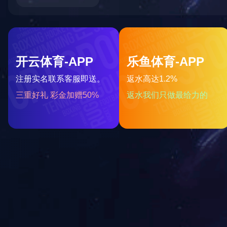
填写您的电话和E