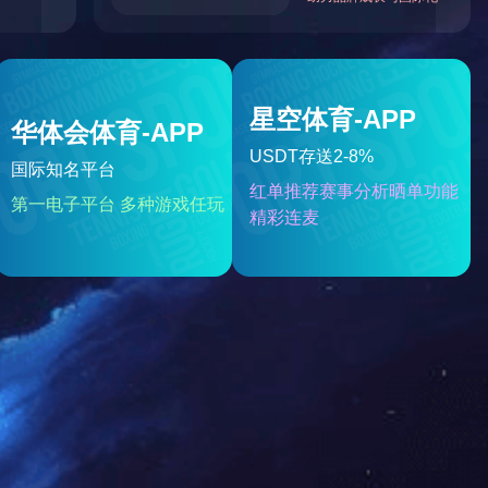
荐
解决您提出的问题。